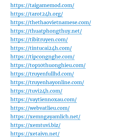
https://taigamemod.com/
https://tarot24h.org/
https://thethaovietnamese.com/
https://thuatphongthuy.net/
https://tibitruyen.com/
https://tintucai24h.com/
https://tipcongnghe.com/
https://top10thuonghieu.com/
https://truyenfullhd.com/
https://truyenhayonline.com/
https://tuvi24h.com/
https://vaytiennoxau.com/
https://webvatlieu.com/
https://xemngayamlich.net/
https://xemtuvi.biz/
https://xetaivn.net/