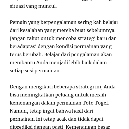
situasi yang muncul.
Pemain yang berpengalaman sering kali belajar
dari kesalahan yang mereka buat sebelumnya.
Jangan takut untuk mencoba strategi baru dan
beradaptasi dengan kondisi permainan yang
terus berubah. Belajar dari pengalaman akan
membantu Anda menjadi lebih baik dalam
setiap sesi permainan.
Dengan mengikuti beberapa strategi ini, Anda
bisa meningkatkan peluang untuk meraih
kemenangan dalam permainan Toto Togel.
Namun, tetap ingat bahwa hasil dari
permainan ini tetap acak dan tidak dapat
diprediksi dengan pasti. Kemenangan besar