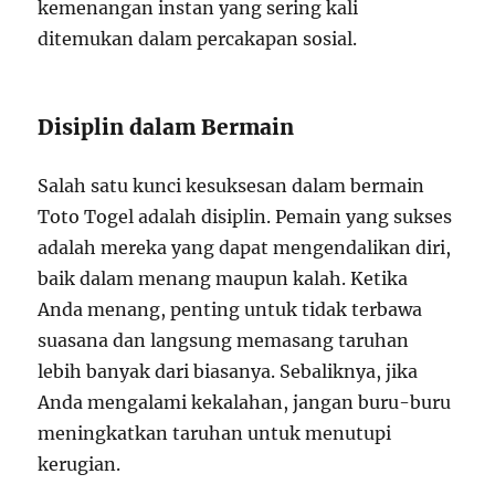
kemenangan instan yang sering kali
ditemukan dalam percakapan sosial.
Disiplin dalam Bermain
Salah satu kunci kesuksesan dalam bermain
Toto Togel adalah disiplin. Pemain yang sukses
adalah mereka yang dapat mengendalikan diri,
baik dalam menang maupun kalah. Ketika
Anda menang, penting untuk tidak terbawa
suasana dan langsung memasang taruhan
lebih banyak dari biasanya. Sebaliknya, jika
Anda mengalami kekalahan, jangan buru-buru
meningkatkan taruhan untuk menutupi
kerugian.