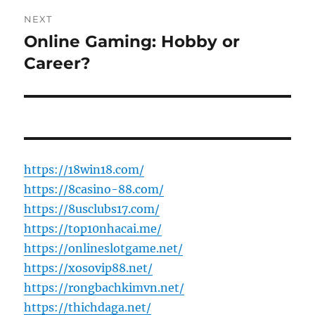
NEXT
Online Gaming: Hobby or
Next
post:
Career?
https://18win18.com/
https://8casino-88.com/
https://8usclubs17.com/
https://top10nhacai.me/
https://onlineslotgame.net/
https://xosovip88.net/
https://rongbachkimvn.net/
https://thichdaga.net/