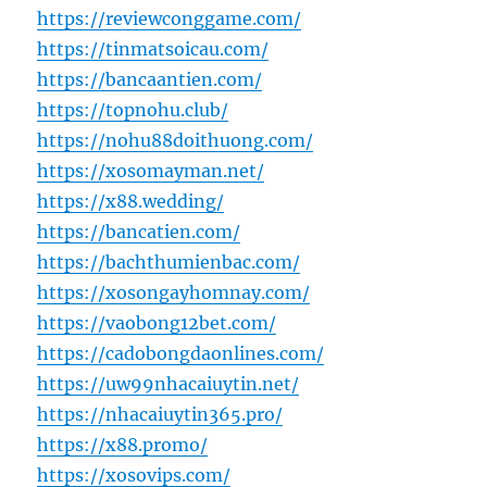
https://reviewconggame.com/
https://tinmatsoicau.com/
https://bancaantien.com/
https://topnohu.club/
https://nohu88doithuong.com/
https://xosomayman.net/
https://x88.wedding/
https://bancatien.com/
https://bachthumienbac.com/
https://xosongayhomnay.com/
https://vaobong12bet.com/
https://cadobongdaonlines.com/
https://uw99nhacaiuytin.net/
https://nhacaiuytin365.pro/
https://x88.promo/
https://xosovips.com/