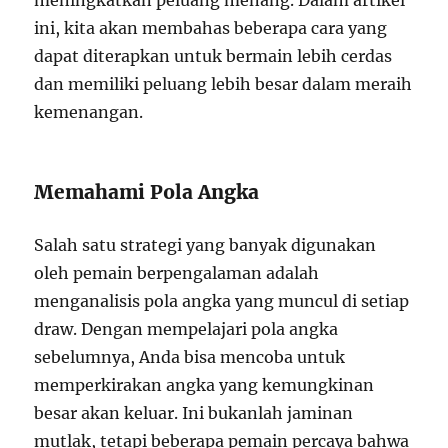
meningkatkan peluang menang. Dalam artikel
ini, kita akan membahas beberapa cara yang
dapat diterapkan untuk bermain lebih cerdas
dan memiliki peluang lebih besar dalam meraih
kemenangan.
Memahami Pola Angka
Salah satu strategi yang banyak digunakan
oleh pemain berpengalaman adalah
menganalisis pola angka yang muncul di setiap
draw. Dengan mempelajari pola angka
sebelumnya, Anda bisa mencoba untuk
memperkirakan angka yang kemungkinan
besar akan keluar. Ini bukanlah jaminan
mutlak, tetapi beberapa pemain percaya bahwa