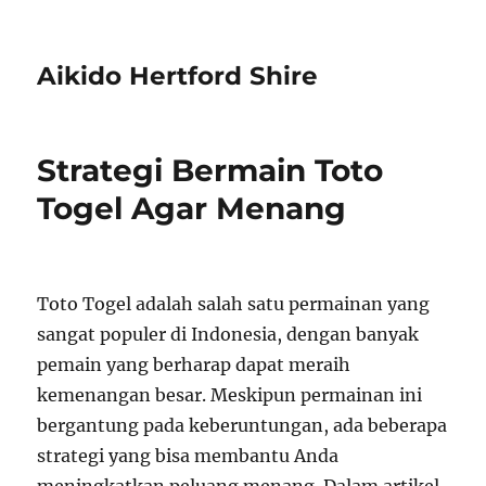
Aikido Hertford Shire
Strategi Bermain Toto
Togel Agar Menang
Toto Togel adalah salah satu permainan yang
sangat populer di Indonesia, dengan banyak
pemain yang berharap dapat meraih
kemenangan besar. Meskipun permainan ini
bergantung pada keberuntungan, ada beberapa
strategi yang bisa membantu Anda