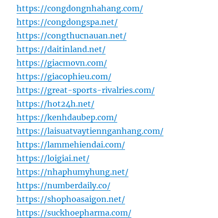
https://congdongnhahang.com/
https://congdongspa.net/
https://congthucnauan.net/
https://daitinland.net/
https://giacmovn.com/
https://giacophieu.com/
https://great-sports-rivalries.com/
https://hot24h.net/
https://kenhdaubep.com/
https://laisuatvaytiennganhang.com/
https://lammehiendai.com/
https://loigiai.net/
https://nhaphumyhung.net/
https://numberdaily.co/
https://shophoasaigon.net/
https://suckhoepharma.com/